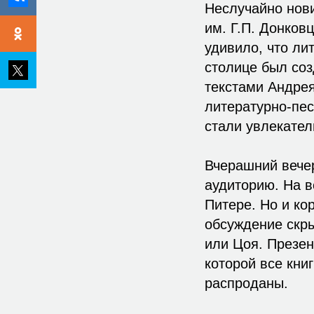
Неслучайно нови
им. Г.П. Донков
удивило, что ли
столице был со
текстами Андре
литературно-пес
стали увлекател
Вчерашний вече
аудиторию. На в
Питере. Но и к
обсуждение скры
или Цоя. Презен
которой все кни
распроданы.