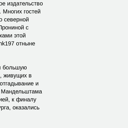
ое издательство
 Многих гостей
о северной
Прониной с
ками этой
nk197 отныне
ал большую
, живущих в
отгадывание и
де Мандельштама
ией, к финалу
рга, оказались