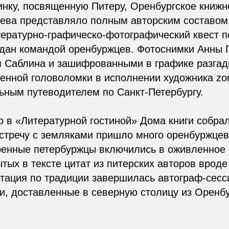
нку, посвященную Питеру, Оренбургское книжн
цева представляло полным авторским составом.
тературно-графическо-фотографический квест п
здан командой оренбуржцев. Фотоснимки Анны 
я Саблина и зашифрованными в графике разгад
енной головоломки в исполнении художника zo
ьным путеводителем по Санкт-Петербургу.
р в «Литературной гостиной» Дома книги собр
стречу с земляками пришло много оренбуржцев
оренные петербуржцы включились в оживленное 
тых в тексте цитат из питерских авторов вро
тация по традиции завершилась автограф-сесс
ги, доставленные в северную столицу из Оренбу