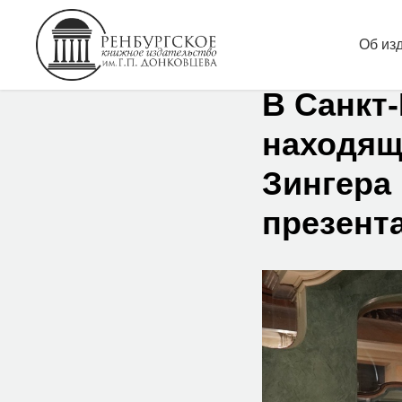
Об из
В Санкт
находящ
Зингера
презента