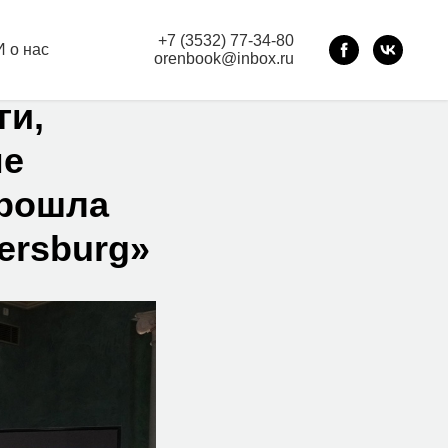
+7 (3532) 77-34-80
 о нас
orenbook@inbox.ru
ги,
ме
прошла
ersburg»