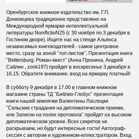
Оренбургское книжное издательство им. Г.П.
Донковцева традиционно представлено на
Международной ярмарке интеллектуальной
литературы Non/fictioN25 (с 30 ноября по 3 декабря в
Гостином дворе). Ищите нас на стенде Альянса
независимых книгоиздателей - самое центровое
место, сразу за зоной "топ-листов". Презентация книги
"Bettersburg. Роман-квест" (Анна Пронина, Андрей
Саблин , zonk197) пройдет в воскресенье 3 декабря в
16.15. Обратите внимание, вход на ярмарку платный!
В субботу 9 декабря в 17.00 в главном книжном
магазине страны ТД "Библио-Глобус" презентация
книги нашей землячки Валентины Ласлоцки
"Сельские страдания на дипломатическом приеме,
или Записки на полях протокола" пройдет на высоком
дипломатическом уровне. Всех секретов не
раскрываем, но будут интересные гости! Автограф-
сессия с автором и художником-иллюстратором. Вход