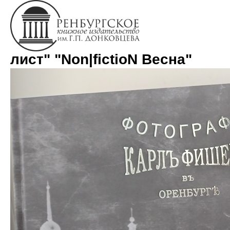
Наши книги вошли в "топ-
лист" "Non|fictioN Весна"