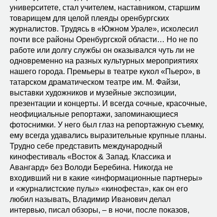
университете, стал учителем, наставником, старшим
товарищем для целой плеяды оренбургских
журналистов. Трудясь в «Южном Урале», исколесил
почти все районы Оренбургской области… Но не по
работе или долгу службы он оказывался чуть ли не
одновременно на разных культурных мероприятиях
нашего города. Премьеры в театре кукол «Пьеро», в
татарском драматическом театре им. М. Файзи,
выставки художников и музейные экспозиции,
презентации и концерты. И всегда сочные, красочные,
неофициальные репортажи, запоминающиеся
фотоснимки. У него был глаз на репортажную съемку,
ему всегда удавались выразительные крупные планы.
Трудно себе представить международный
кинофестиваль «Восток & Запад. Классика и
Авангард» без Володи Беребина. Никогда не
входивший ни в какие «информационные партнеры»
и «журналистские пулы» «кинофеста», как он его
любил называть, Владимир Иванович делал
интервью, писал обзоры, – в ночи, после показов,