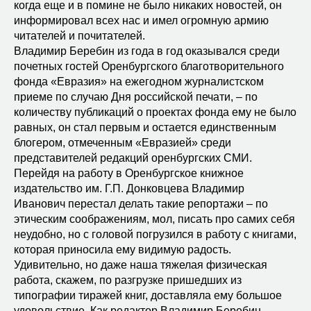
когда еще и в помине не было никаких новостей, он
информировал всех нас и имел огромную армию
читателей и почитателей.
Владимир Беребин из года в год оказывался среди
почетных гостей Оренбургского благотворительного
фонда «Евразия» на ежегодном журналистском
приеме по случаю Дня российской печати, – по
количеству публикаций о проектах фонда ему не было
равных, он стал первым и остается единственным
блогером, отмеченным «Евразией» среди
представителей редакций оренбургских СМИ.
Перейдя на работу в Оренбургское книжное
издательство им. Г.П. Донковцева Владимир
Иванович перестал делать такие репортажи – по
этическим соображениям, мол, писать про самих себя
неудобно, но с головой погрузился в работу с книгами,
которая приносила ему видимую радость.
Удивительно, но даже наша тяжелая физическая
работа, скажем, по разгрузке пришедших из
типографии тиражей книг, доставляла ему большое
удовольствие. Как редактор Владимир Беребин