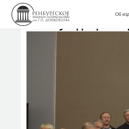
Об из
Итоги уходящего го