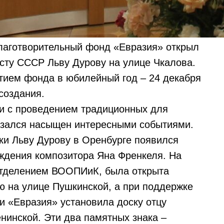
лаготворительный фонд «Евразия» открыл
сту СССР Льву Дурову на улице Чкалова.
тием фонда в юбилейный год – 24 декабря
создания.
и с проведением традиционных для
азался насыщен интересными событиями.
ки Льву Дурову в Оренбурге появился
ождения композитора Яна Френкеля. На
отделением ВООПИиК, была открыта
 на улице Пушкинской, а при поддержке
и «Евразия» установила доску отцу
нинской. Эти два памятных знака –