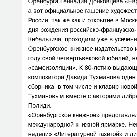
Оренбурга Геннадия Донковцева «Евр
а вот официальное гашение художест
России, так же как и открытие в Мос
дня рождения российско-французско
Кибальчича, проходили уже в усечен
Оренбургское книжное издательство 
году свой четвертьвековой юбилей, н
«самоизоляции». К 80-летию выдающе
композитора Давида Тухманова один
сборника, в том числе и клавир ново
Тухмановым вместе с авторами либ
Полиди.
«Оренбургское книжное» представлял
международной книжной ярмарке. Нек
недели» «Литературной газетой» и ли