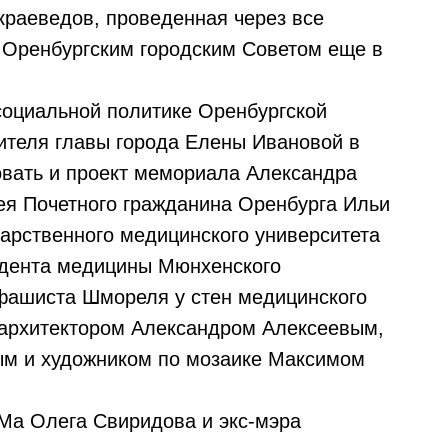
краеведов, проведенная через все
 Оренбургским городским Советом еще в
социальной политике Оренбургской
ителя главы города Елены Ивановой в
овать и проект мемориала Александра
ея Почетного гражданина Оренбурга Ильи
дарственного медицинского университета
удента медицины Мюнхенского
ифашиста Шмореля у стен медицинского
 архитектором Александром Алексеевым,
м и художником по мозаике Максимом
Ма Олега Свиридова и экс-мэра