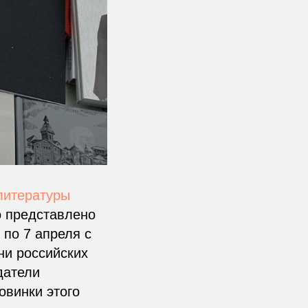
литературы
о представлено
 по 7 апреля с
ни российских
датели
овинки этого