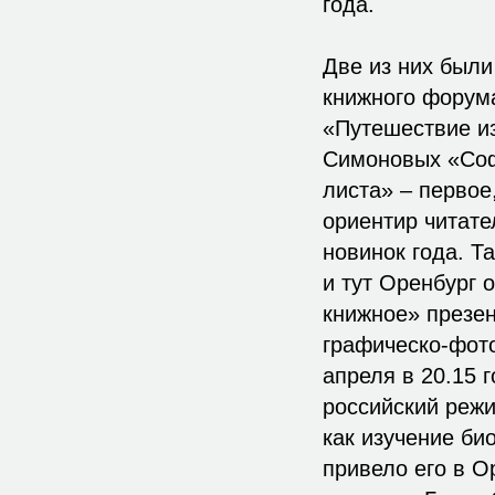
года.
Две из них были
книжного форум
«Путешествие из
Симоновых «Соф
листа» – первое
ориентир читате
новинок года. Т
и тут Оренбург 
книжное» презен
графическо-фото
апреля в 20.15 
российский режи
как изучение б
привело его в О