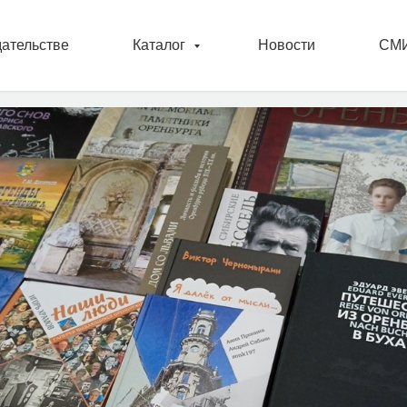
ЕМСЯ НА "NON/FICTION
дательстве
Каталог
Новости
СМИ
!