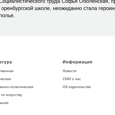
 Социалистического труда Софья Оболенская, 
 оренбургской школе, неожиданно стала героин
полье.
атура
Информация
твенная
Новости
ческая
СМИ о нас
енно-политическая
Об издательстве
 по искусству
льная