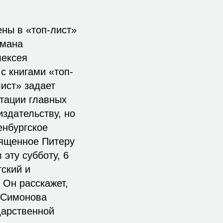
ены в «топ-лист»
смана
лексея
с книгами «топ-
лист» задает
нтации главных
здательству, но
енбургское
вященное Питеру
эту субботу, 6
тский и
 Он расскажет,
а Симонова
дарственной