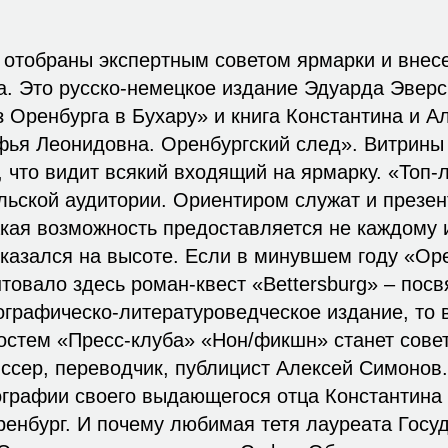
 отобраны экспертным советом ярмарки и внес
а. Это русско-немецкое издание Эдуарда Эвер
 Оренбурга в Бухару» и книга Константина и А
ья Леонидовна. Оренбургский след». Витрины 
, что видит всякий входящий на ярмарку. «Топ-
льской аудитории. Ориентиром служат и презе
акая возможность предоставляется не каждому и
оказался на высоте. Если в минувшем году «Ор
товало здесь роман-квест «Bettersburg» – пос
графическо-литературоведческое издание, то в 
гостем «Пресс-клуба» «Нон/фикшн» станет сове
ссер, переводчик, публицист Алексей Симонов.
иографии своего выдающегося отца Константин
ренбург. И почему любимая тетя лауреата Госу