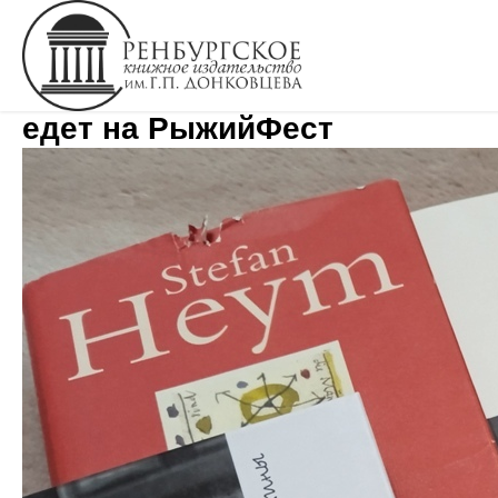
"Оренбургское книжное"
едет на РыжийФест