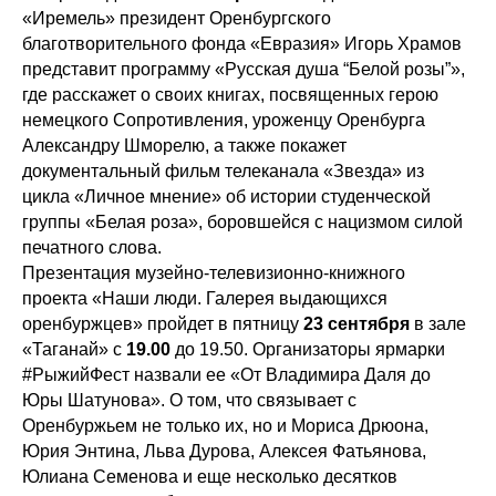
«Иремель» президент Оренбургского
благотворительного фонда «Евразия» Игорь Храмов
представит программу «Русская душа “Белой розы”»,
где расскажет о своих книгах, посвященных герою
немецкого Сопротивления, уроженцу Оренбурга
Александру Шморелю, а также покажет
документальный фильм телеканала «Звезда» из
цикла «Личное мнение» об истории студенческой
группы «Белая роза», боровшейся с нацизмом силой
печатного слова.
Презентация музейно-телевизионно-книжного
проекта «Наши люди. Галерея выдающихся
оренбуржцев» пройдет в пятницу
23 сентября
в зале
«Таганай» с
19.00
до 19.50. Организаторы ярмарки
#РыжийФест назвали ее «От Владимира Даля до
Юры Шатунова». О том, что связывает с
Оренбуржьем не только их, но и Мориса Дрюона,
Юрия Энтина, Льва Дурова, Алексея Фатьянова,
Юлиана Семенова и еще несколько десятков