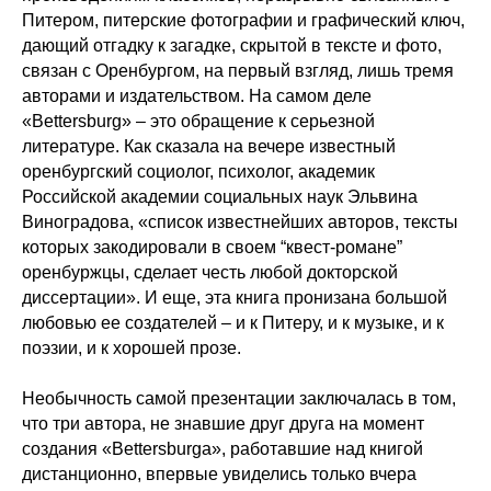
Питером, питерские фотографии и графический ключ,
дающий отгадку к загадке, скрытой в тексте и фото,
связан с Оренбургом, на первый взгляд, лишь тремя
авторами и издательством. На самом деле
«Bettersburg» – это обращение к серьезной
литературе. Как сказала на вечере известный
оренбургский социолог, психолог, академик
Российской академии социальных наук Эльвина
Виноградова, «список известнейших авторов, тексты
которых закодировали в своем “квест-романе”
оренбуржцы, сделает честь любой докторской
диссертации». И еще, эта книга пронизана большой
любовью ее создателей – и к Питеру, и к музыке, и к
поэзии, и к хорошей прозе.
Необычность самой презентации заключалась в том,
что три автора, не знавшие друг друга на момент
создания «Bettersburga», работавшие над книгой
дистанционно, впервые увиделись только вчера