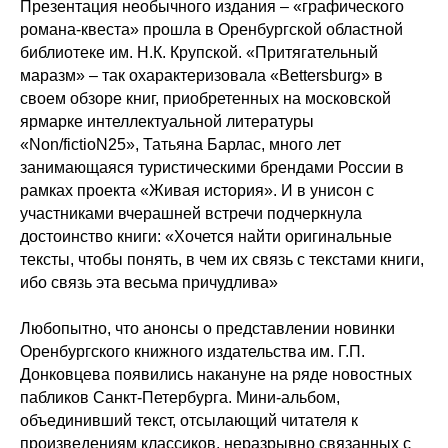
Презентация необычного издания – «графического
романа-квеста» прошла в Оренбургской областной
библиотеке им. Н.К. Крупской. «Притягательный
маразм» – так охарактеризовала «Bettersburg» в
своем обзоре книг, приобретенных на московской
ярмарке интеллектуальной литературы
«Non/fictioN25», Татьяна Барлас, много лет
занимающаяся туристическими брендами России в
рамках проекта «Живая история». И в унисон с
участниками вчерашней встречи подчеркнула
достоинство книги: «Хочется найти оригинальные
тексты, чтобы понять, в чем их связь с текстами книги,
ибо связь эта весьма причудлива»
Любопытно, что анонсы о представлении новинки
Оренбургского книжного издательства им. Г.П.
Донковцева появились накануне на ряде новостных
пабликов Санкт-Петербурга. Мини-альбом,
объединивший текст, отсылающий читателя к
произведениям классиков, неразрывно связанных с