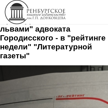
Оренбургский "Дом со
львами" адвоката
Городисского - в "рейтинге
недели" "Литературной
газеты"