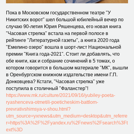
Пока в Московском государственном театре "У
Никитских ворот" шел большой юбилейный вечер по
случаю 90-летия Юрия Ряшенцева, его новая книга
"Часовая стрелка" встала на первой полосе в
рейтинге "Литературной газеты", а книга 2020 года
"Емелино озеро" вошла в шорт-лист Национальной
премии "Книга года-2021". Стоит ли добавлять, что
обе книги, как и собрание сочинений в 5 томах, о
котором говорится в большом материале "МК", вышли
в Оренбургском книжном издательстве имени Г.П.
Донковцева? Кстати, "Часовая стрелка" уже
поступила в столичный "Фаланстер"!
https://www.mk.ru/culture/2021/09/16/yubiley-poeta-
ryashenceva-otmetili-poeticheskim-battlom-
prevrativshimsya-v-shou.html?
utm_source=yxnews&utm_medium=desktop&utm_referre
r=https%3A%2F%2Fyandex.ru%2Fnews%2Fsearch%3Ft
ext%3D