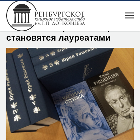
Книги юбиляра Ряшенцева
становятся лауреатами