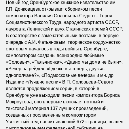
Новый год Оренбургское книжное издательство им.
Г.П. Донковцева открывает сборником песен
композитора Василия Соловьева-Седого – Героя
Социалистического Труда, народного артиста СССР,
лауреата Ленинской и двух Сталинских премий СССР.
В соавторстве с замечательными поэтами, в первую
очередь с А.И. Фатьяновым, творческое содружество
с которым началось в годы войны в Оренбурге,
композитором созданы всенародно любимые
«Соловьи», «Тальяночка», «Давно мы дома не были»,
«Вечер на рейде», «Где же вы теперь, друзья-
однополчане?», «Подмосковные вечера» и мн. др.
Издание «Лучшие песни» В.П. Соловьева-Седого
является продолжением серии, в которой в
Оренбурге уже выходили песни композитора Бориса
Мокроусова, оно впервые включает нотный и
текстовой материал 137 лучших произведений,
созданных прославленным композитором.
Увесистый том, насчитывающий 672 страницы, вышел
с использованием федеральной субсидии на