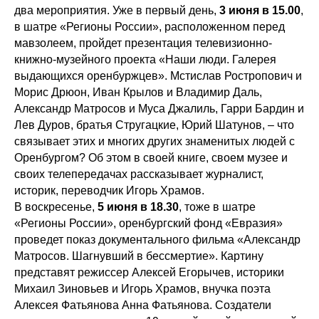
два мероприятия. Уже в первый день,
3 июня в 15.00
,
в шатре «Регионы России», расположенном перед
мавзолеем, пройдет презентация телевизионно-
книжно-музейного проекта «Наши люди. Галерея
выдающихся оренбуржцев». Мстислав Ростропович и
Морис Дрюон, Иван Крылов и Владимир Даль,
Александр Матросов и Муса Джалиль, Гарри Бардин и
Лев Дуров, братья Стругацкие, Юрий Шатунов, – что
связывает этих и многих других знаменитых людей с
Оренбургом? Об этом в своей книге, своем музее и
своих телепередачах рассказывает журналист,
историк, переводчик Игорь Храмов.
В воскресенье,
5 июня в 18.30
, тоже в шатре
«Регионы России», оренбургский фонд «Евразия»
проведет показ документального фильма «Александр
Матросов. Шагнувший в бессмертие». Картину
представят режиссер Алексей Егорычев, историки
Михаил Зиновьев и Игорь Храмов, внучка поэта
Алексея Фатьянова Анна Фатьянова. Создатели