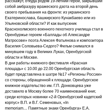
расскажут, откуда родом 19-летний герой, закрывший
собой амбразуру вражеского дзота на второй день
своего пребывания на фронте: из украинского
Екатеринослава, башкирского Кунакбаево или из
Ульяновской области? И как выпускник
Краснохолмского военного пехотного училища стал в
Оренбуржье героем «Баллады об Александре
Матросове» поэта Алексея Фатьянова и композитора
Василия Соловьева-Седого? Фильм снимался в
минувшем году в Великих Луках, Оренбургской
области и Москве.
В дни работы книжного фестиваля «Красная
площадь» с 10.00 до 22.00 Оренбургская область
будет представлена в шатре №17 «Регионы России»
со стороны, обращенной к площади. Оренбургское
книжное издательство им. Г.П. Донковцева уже
доставило в Москву более 70 наименований книг,
среди которых новинки «2-й Оренбургский кадетский
корпус» В.П. и В.Г. Семеновых, «In
memoriam… Памятные знаки Оренбурга» Е.А.