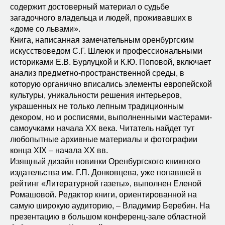
содержит достоверный материал о судьбе
загадочного владельца и людей, проживавших в
«доме со львами».
Книга, написанная замечательным оренбургским
искусствоведом С.Г. Шлеюк и профессиональными
историками Е.В. Бурлуцкой и К.Ю. Поповой, включает
анализ предметно-пространственной среды, в
которую органично вписались элементы европейской
культуры, уникальности решения интерьеров,
украшенных не только лепным традиционным
декором, но и росписями, выполненными мастерами-
самоучками начала XX века. Читатель найдет тут
любопытные архивные материалы и фотографии
конца XIX – начала XX вв.
Изящный дизайн новинки Оренбургского книжного
издательства им. Г.П. Донковцева, уже попавшей в
рейтинг «Литературной газеты», выполнен Еленой
Ромашовой. Редактор книги, ориентированной на
самую широкую аудиторию, – Владимир Беребин. На
презентацию в большом конференц-зале областной