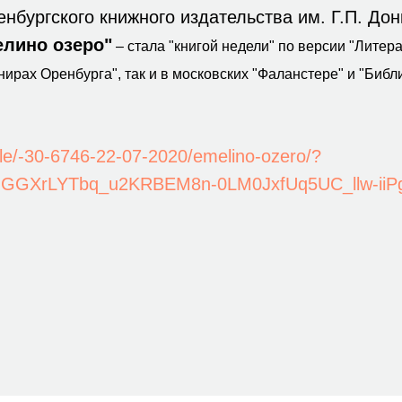
нбургского книжного издательства им. Г.П. До
елино озеро"
– стала "книгой недели" по версии "Литера
нирах Оренбурга", так и в московских "Фаланстере" и "Библ
ticle/-30-6746-22-07-2020/emelino-ozero/?
QGGXrLYTbq_u2KRBEM8n-0LM0JxfUq5UC_llw-ii