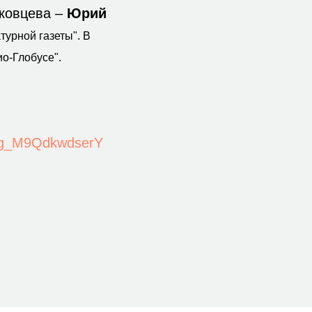
нковцева –
Юрий
турной газеты". В
ио-Глобусе".
Pg_M9QdkwdserY