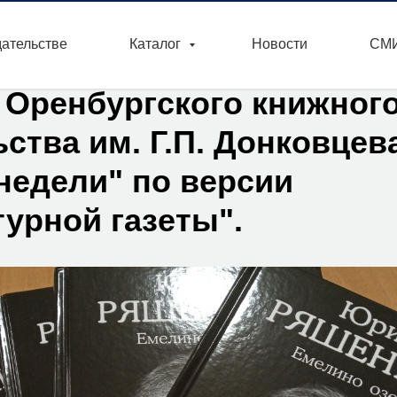
дательстве
Каталог
Новости
СМИ
 Оренбургского книжног
ства им. Г.П. Донковцев
недели" по версии
турной газеты".