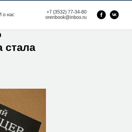
+7 (3532) 77-34-80
 о нас
orenbook@inbox.ru
о
а стала