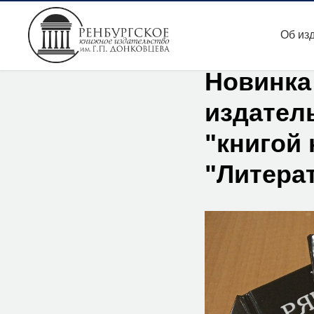
Об из
Новинка
издатель
"книгой 
"Литера